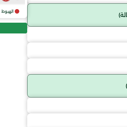
9
الهبوط
ة)
10
11
12
13
14
15