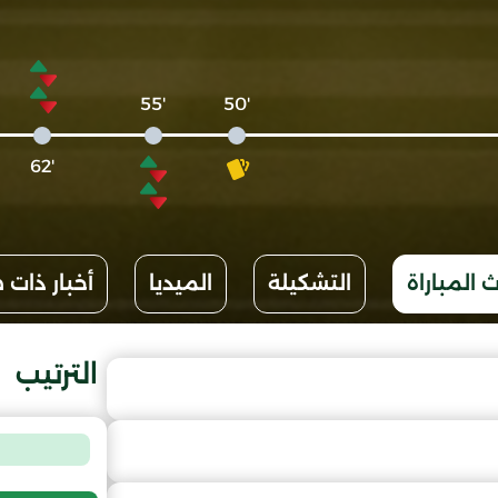
'55
'50
'62
 المباراة
التشكيلة
الميديا
أخبار ذات 
الترتيب