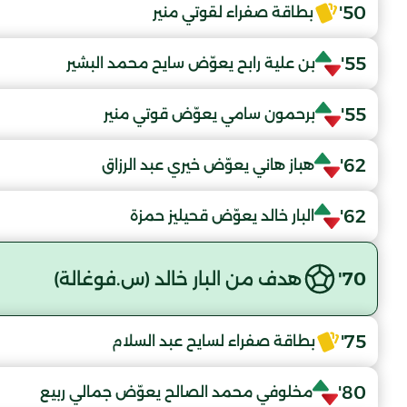
50'
بطاقة صفراء لقوتي منير
55'
بن علية رابح يعوّض سايح محمد البشير
55'
برحمون سامي يعوّض قوتي منير
62'
هباز هاني يعوّض خيري عبد الرزاق
62'
البار خالد يعوّض قحيليز حمزة
70'
هدف من البار خالد (س.فوغالة)
75'
بطاقة صفراء لسايح عبد السلام
80'
مخلوفي محمد الصالح يعوّض جمالي ربيع