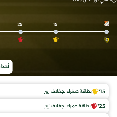
'25
'15
أحداث
15'
بطاقة صفراء لجغلاف زبير
25'
بطاقة حمراء لجغلاف زبير