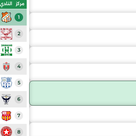
مركز
النادي
1
2
3
4
5
6
7
8