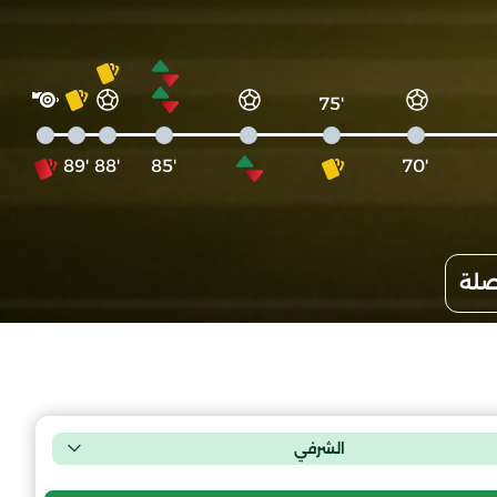
'75
'89
'88
'85
'70
صلة
الشرفي