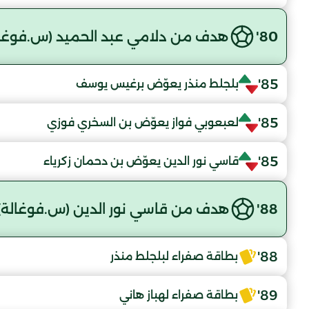
80'
هدف من دلامي عبد الحميد (س.فوغال
85'
بلجلط منذر يعوّض برغيس يوسف
85'
لعبعوبي فواز يعوّض بن السخري فوزي
85'
قاسي نور الدين يعوّض بن دحمان زكرياء
88'
هدف من قاسي نور الدين (س.فوغالة)
88'
بطاقة صفراء لبلجلط منذر
89'
بطاقة صفراء لهباز هاني