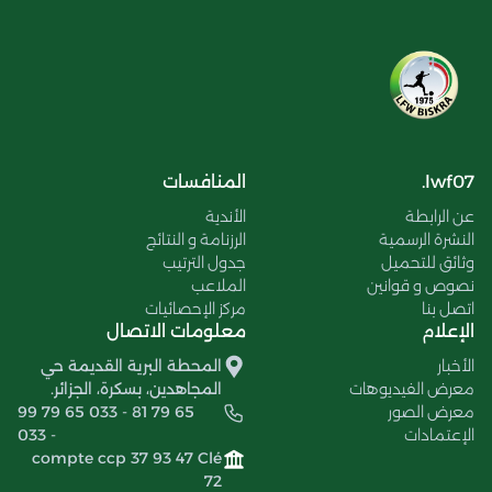
lwf07.
المنافسات
عن الرابطة
الأندية
النشرة الرسمية
الرزنامة و النتائج
وثائق للتحميل
جدول الترتيب
نصوص و قوانين
الملاعب
اتصل بنا
مركز الإحصائيات
الإعلام
معلومات الاتصال
الأخبار
المحطة البرية القديمة حي
معرض الفيديوهات
المجاهدين، بسكرة، الجزائر.
معرض الصور
99 79 65 033 - 81 79 65
الإعتمادات
033 -
compte ccp 37 93 47 Clé
72