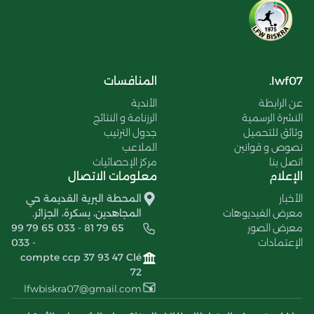
lwf07.
المنافسات
عن الرابطة
الأندية
النشرة الرسمية
الرزنامة و النتائج
وثائق للتحميل
جدول الترتيب
نصوص و قوانين
الملاعب
اتصل بنا
مركز الإحصائيات
الإعلام
معلومات الاتصال
الأخبار
المحطة البرية القديمة حي
معرض الفيديوهات
المجاهدين، بسكرة، الجزائر.
معرض الصور
99 79 65 033 - 81 79 65
الإعتمادات
033 -
compte ccp 37 93 47 Clé
72
lfwbiskra07@gmail.com