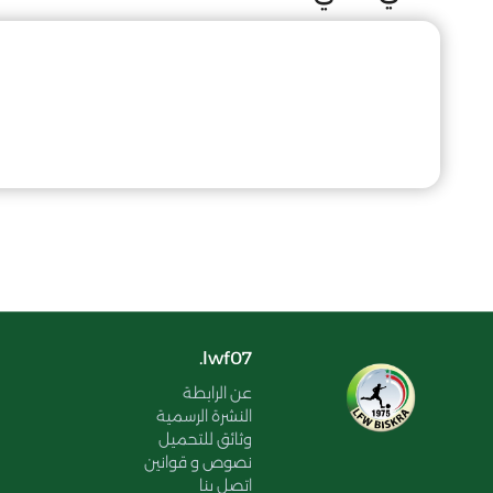
lwf07.
عن الرابطة
النشرة الرسمية
وثائق للتحميل
نصوص و قوانين
اتصل بنا