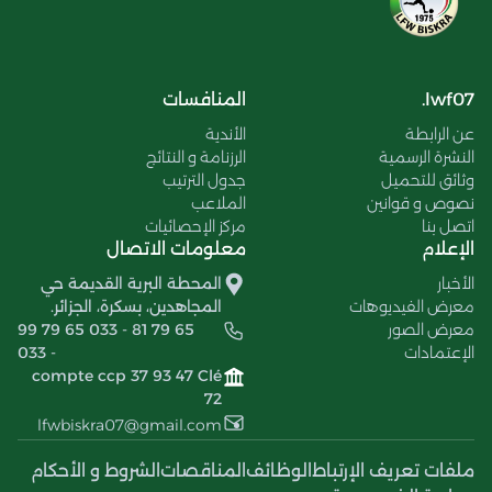
lwf07.
المنافسات
عن الرابطة
الأندية
النشرة الرسمية
الرزنامة و النتائج
وثائق للتحميل
جدول الترتيب
نصوص و قوانين
الملاعب
اتصل بنا
مركز الإحصائيات
الإعلام
معلومات الاتصال
الأخبار
المحطة البرية القديمة حي
معرض الفيديوهات
المجاهدين، بسكرة، الجزائر.
معرض الصور
99 79 65 033 - 81 79 65
الإعتمادات
033 -
compte ccp 37 93 47 Clé
72
lfwbiskra07@gmail.com
ملفات تعريف الإرتباط
الوظائف
المناقصات
الشروط و الأحكام