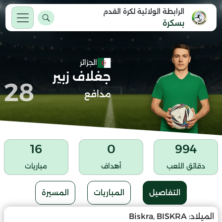
الرابطة الولائية لكرة القدم
بسكرة
الجزائر
جغلاف زبير
28
مدافع
16
0
994
دقائق اللعب
أهداف
مباريات
التفاصيل
المباريات
المسيرة
الميلاد:
Biskra, BISKRA