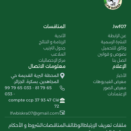
lwf07.
المنافسات
عن الرابطة
الأندية
النشرة الرسمية
الرزنامة و النتائج
وثائق للتحميل
جدول الترتيب
نصوص و قوانين
الملاعب
اتصل بنا
مركز الإحصائيات
الإعلام
معلومات الاتصال
الأخبار
المحطة البرية القديمة حي
معرض الفيديوهات
المجاهدين، بسكرة، الجزائر.
معرض الصور
99 79 65 033 - 81 79 65
الإعتمادات
033 -
compte ccp 37 93 47 Clé
72
lfwbiskra07@gmail.com
ملفات تعريف الإرتباط
الوظائف
المناقصات
الشروط و الأحكام