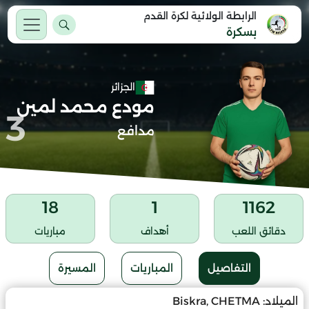
الرابطة الولائية لكرة القدم
بسكرة
الجزائر
مودع محمد لمين
3
مدافع
18
1
1162
دقائق اللعب
أهداف
مباريات
التفاصيل
المباريات
المسيرة
الميلاد:
Biskra, CHETMA