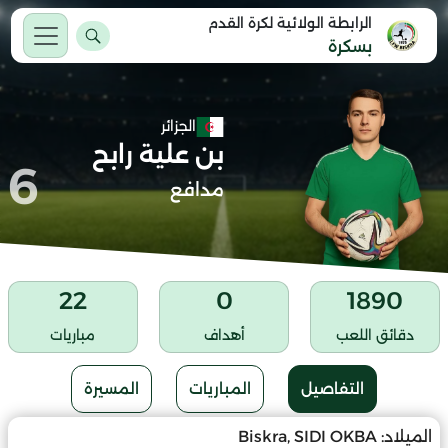
الرابطة الولائية لكرة القدم
بسكرة
الجزائر
بن علية رابح
6
مدافع
22
0
1890
دقائق اللعب
أهداف
مباريات
التفاصيل
المباريات
المسيرة
الميلاد:
Biskra, SIDI OKBA