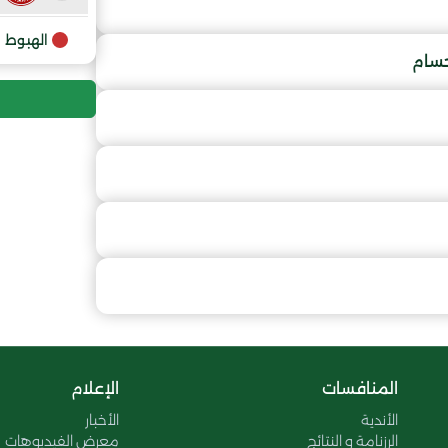
9
الهبوط
حسام
10
11
12
13
14
15
المنافسات
الإعلام
الأندية
الأخبار
الرزنامة و النتائج
معرض الفيديوهات