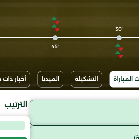
'30
'45
 المباراة
التشكيلة
الميديا
أخبار ذات 
الترتيب
)