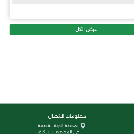
25
-10
26
شباب أورلال
22
-14
26
شباب سيدي عقبة
عرض الكل
15
-20
26
شباب لوطاية
13
-20
26
شباب طولقة
إنسحاب عام
النادي الشتمي
إنسحاب عام
مواهب الحاجب
إنسحاب عام
شباب بوشقرون
معلومات الاتصال
المحطة البرية القديمة
حي المجاهدين، بسكرة،