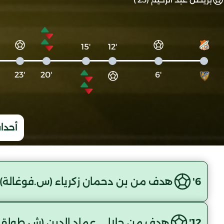
'15
'12
'23
'20
'6
أحداث
6'
هدف من بن دحمان زكرياء (س.فوغالة)
12'
هدف من جلالي عماد الدين (ش.طولقة