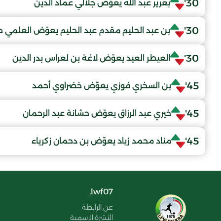
30'
بعرير عبد الله يعوّض جلالي عماد الدين
30'
بن عبد الحليم مقدم عبد الحليم يعوّض العلمي 
30'
العيطر العيد يعوّض لاغة بن لعراس بدر الدين
45'
بن السخري فوزي يعوّض خضراوي أحمد
45'
خيري عبد الرزاق يعوّض حشانة عبد الرحمان
45'
مناد محمد زياد يعوّض بن دحمان زكرياء
lwf07.
عن الرابطة
النشرة الرسمية