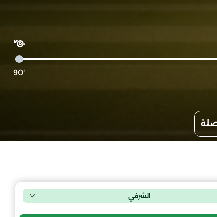
'90
صلة
الشرفي