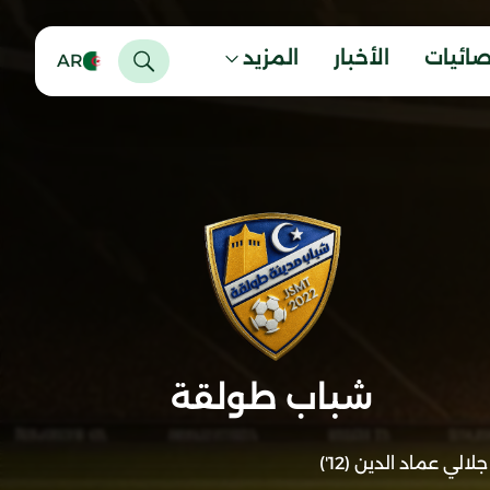
صائيات
الأخبار
المزيد
AR
شباب طولقة
جلالي عماد الدين (12')