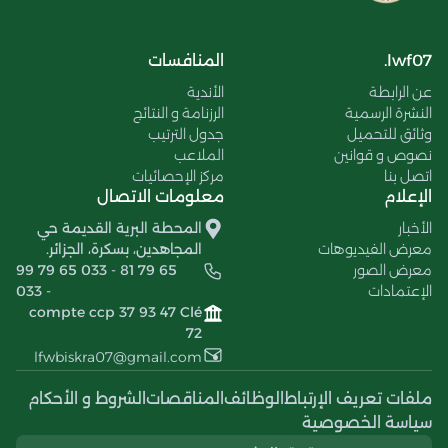
lwf07.
المنافسات
عن الرابطة
الأندية
النشرة الرسمية
الرزنامة و النتائج
وثائق للتحميل
جدول الترتيب
نصوص و قوانين
الملاعب
اتصل بنا
مركز الإحصائيات
الإعلام
معلومات الاتصال
الأخبار
المحطة البرية القديمة حي
معرض الفيديوهات
المجاهدين، بسكرة، الجزائر.
معرض الصور
99 79 65 033 - 81 79 65
الإعتمادات
033 -
compte ccp 37 93 47 Clé
72
lfwbiskra07@gmail.com
ملفات تعريف الإرتباط
الوظائف
المناقصات
الشروط و الأحكام
سياسة الخصوصية