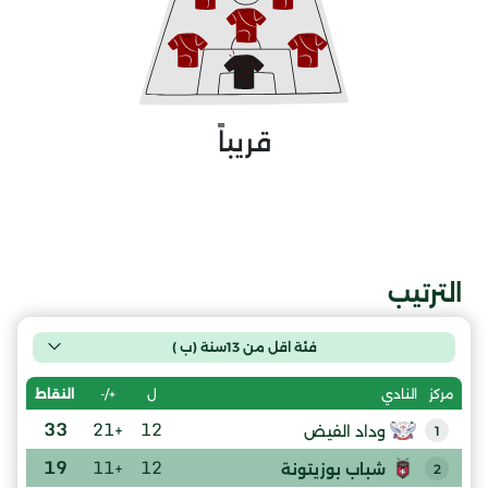
قريباً
الترتيب
فئة اقل من 13سنة (ب )
ل
+/-
النقاط
مركز
النادي
33
+21
12
وداد الفيض
1
19
+11
12
شباب بوزيتونة
2