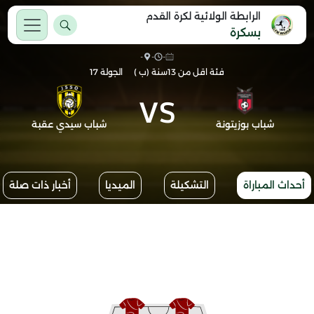
الرابطة الولائية لكرة القدم
بسكرة
-
-
-
فئة اقل من 13سنة (ب )
الجولة 17
VS
شباب بوزيتونة
شباب سيدي عقبة
أحداث المباراة
التشكيلة
الميديا
أخبار ذات صلة