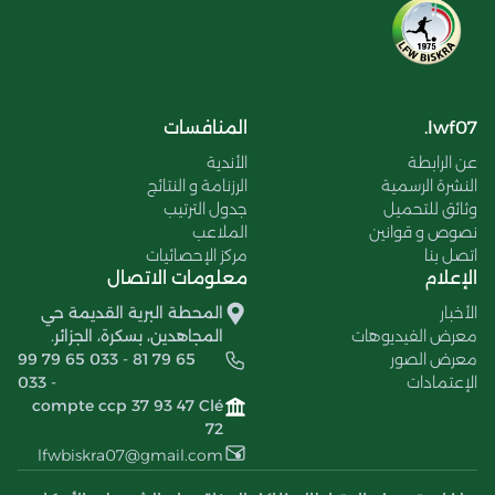
lwf07.
المنافسات
عن الرابطة
الأندية
النشرة الرسمية
الرزنامة و النتائج
وثائق للتحميل
جدول الترتيب
نصوص و قوانين
الملاعب
اتصل بنا
مركز الإحصائيات
الإعلام
معلومات الاتصال
الأخبار
المحطة البرية القديمة حي
معرض الفيديوهات
المجاهدين، بسكرة، الجزائر.
معرض الصور
99 79 65 033 - 81 79 65
الإعتمادات
033 -
compte ccp 37 93 47 Clé
72
lfwbiskra07@gmail.com