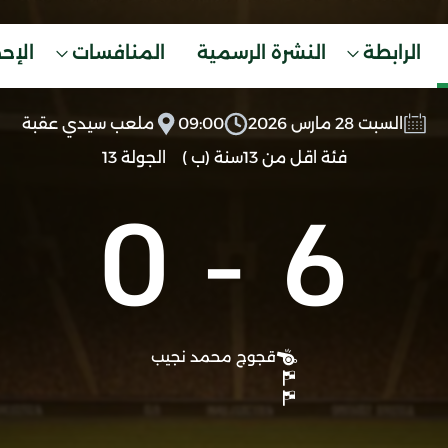
الرابطة
النشرة الرسمية
المنافسات
الإح
السبت 28 مارس 2026
09:00
ملعب سيدي عقبة
فئة اقل من 13سنة (ب )
الجولة 13
0
-
6
قجوج محمد نجيب