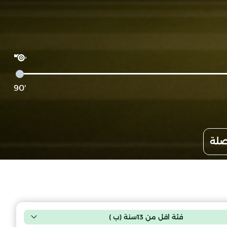
'90
صلة
فئة اقل من 13سنة (ب )