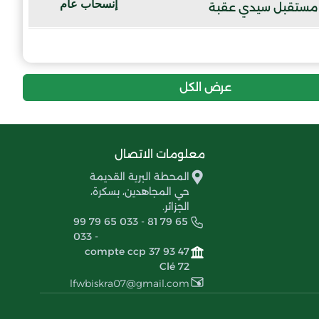
إنسحاب عام
مستقبل سيدي عقبة
إنسحاب عام
نجم زريبة الواد
عرض الكل
معلومات الاتصال
المحطة البرية القديمة
حي المجاهدين، بسكرة،
الجزائر.
99 79 65 033 - 81 79 65
033 -
compte ccp 37 93 47
Clé 72
lfwbiskra07@gmail.com