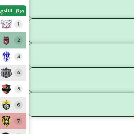
مركز
النادي
1
2
3
4
5
6
7