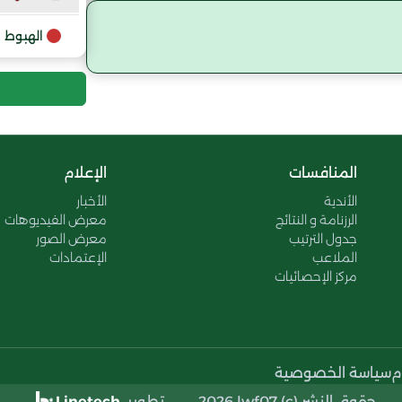
9
الهبوط
المنافسات
الإعلام
الأندية
الأخبار
الرزنامة و النتائج
معرض الفيديوهات
جدول الترتيب
معرض الصور
الملاعب
الإعتمادات
مركز الإحصائيات
م
سياسة الخصوصية
حقوق النشر (c) 2026 lwf07..
تطوير
Linetech