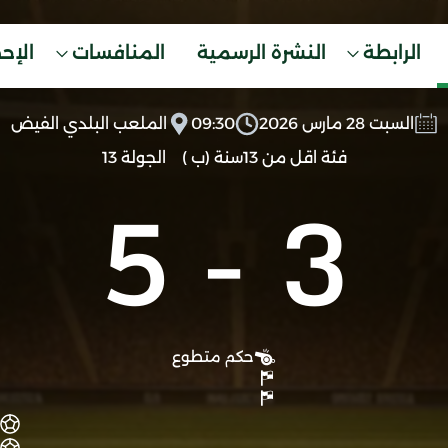
الرابطة
النشرة الرسمية
المنافسات
الإح
السبت 28 مارس 2026
09:30
الملعب البلدي الفيض
فئة اقل من 13سنة (ب )
الجولة 13
5
-
3
حكم متطوع