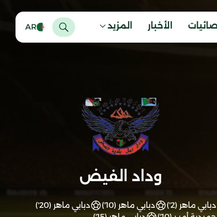
صائيات
الأخبار
المزيد
AR
وداد الفيض
دبابي ماهر (2')
دبابي ماهر (10')
دبابي ماهر (20')
حميدية أميـر (10')
دبابي ماهر (15')