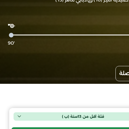
'90
صلة
فئة اقل من 13سنة (ب )