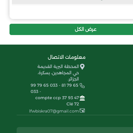
إنسحاب عام
نجم زريبة الواد
عرض الكل
معلومات الاتصال
المحطة البرية القديمة
حي المجاهدين، بسكرة،
الجزائر.
99 79 65 033 - 81 79 65
033 -
compte ccp 37 93 47
Clé 72
lfwbiskra07@gmail.com