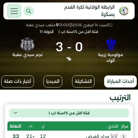
الرابطة الولائية لكرة القدم
بسكرة
السبت 14 فيفري 2026
13:00
ملعب سيدي عقبة
فئة اقل من 13سنة (ب )
الجولة 11
3
-
0
مولودية زريبة
نجم سيدي عقبة
الواد
أحداث المباراة
التشكيلة
الميديا
أخبار ذات صلة
الترتيب
فئة اقل من 13سنة (ب )
ل
+/-
النقاط
مركز
النادي
33
+21
12
وداد الفيض
1