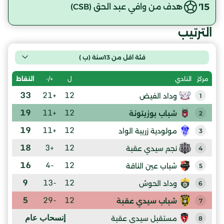
15'
هدف من وافي عبد الحق (CSB)
الترتيب
فئة اقل من 13سنة (ب )
ل
+/-
النقاط
مركز
النادي
33
+21
12
وداد الفيض
1
19
+11
12
شباب بوزيتونة
2
19
+11
12
مولودية زريبة الواد
3
18
+3
12
نجم سيدي عقبة
4
16
-4
12
شباب عين الناقة
5
9
-13
12
وداد الحوش
6
5
-29
12
شباب سيدي عقبة
7
إنسحاب عام
مستقبل سيدي عقبة
8