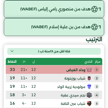
1'
هدف من منصوري رامي إلياس (WABEF)
1'
هدف من بن علية إسلام (WABEF)
الترتيب
فئة اقل من 13سنة (ب )
ل
+/-
النقاط
مركز
النادي
33
+21
12
وداد الفيض
1
19
+11
12
شباب بوزيتونة
2
19
+11
12
مولودية زريبة الواد
3
18
+3
12
نجم سيدي عقبة
4
16
-4
12
شباب عين الناقة
5