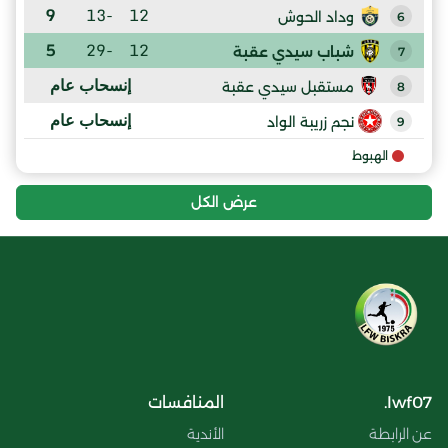
9
-13
12
وداد الحوش
6
5
-29
12
شباب سيدي عقبة
7
إنسحاب عام
مستقبل سيدي عقبة
8
إنسحاب عام
نجم زريبة الواد
9
الهبوط
عرض الكل
lwf07.
المنافسات
عن الرابطة
الأندية