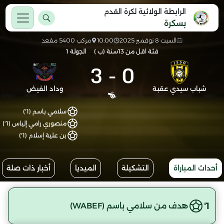
الرابطة الولائية لكرة القدم
بسكرة
السبت 8 نوفمبر 2025
10:00
مركب 5400 مقعد
فئة اقل من 13سنة (ب )
الجولة 1
3
-
0
شباب سيدي عقبة
وداد الفيض
سلامي باسم (1')
منصوري رامي إلياس (1')
بن علية إسلام (1')
أحداث المباراة
التشكيلة
الميديا
أخبار ذات صلة
1'
هدف من سلامي باسم (WABEF)