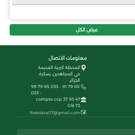
5
-32
16
اتحاد الكورس بسكرة
عرض الكل
معلومات الاتصال
المحطة البرية القديمة
حي المجاهدين، بسكرة،
الجزائر.
99 79 65 033 - 81 79 65
033 -
compte ccp 37 93 47
Clé 72
lfwbiskra07@gmail.com