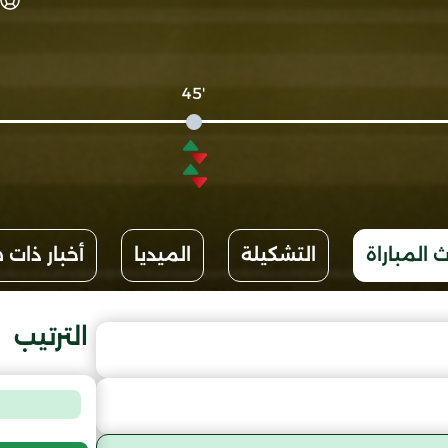
'45
 المباراة
التشكيلة
الميديا
أخبار ذات 
الترتيب