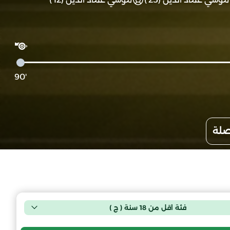
'90
صلة
فئة اقل من 18 سنة ( ج )