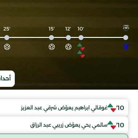
'25
'15
'12
'10
أحداث
10'
غوقالي ابراهيم يعوّض شرقي عبد العزيز
10'
سالمي يحي يعوّض زريبي عبد الرزاق