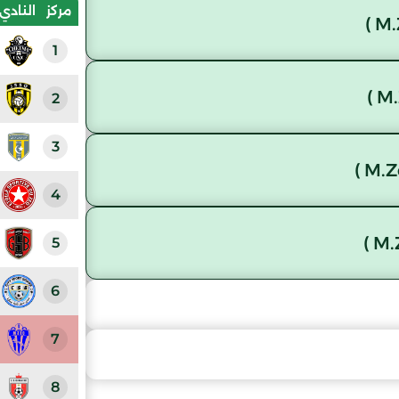
مركز
النادي
1
2
3
4
5
6
7
8