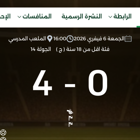
الرابطة
النشرة الرسمية
المنافسات
الإح
الجمعة 6 فيفري 2026
16:00
الملعب المدرسي
فئة اقل من 18 سنة ( ج )
الجولة 14
4
-
0