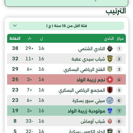
الترتيب
فئة اقل من 18 سنة ( ج )
ل
+/-
النقاط
مركز
النادي
38
+29
16
النادي الشتمي
1
32
+11
16
شباب سيدي عقبة
2
29
+6
16
الفتح الرياضي البسكري
3
25
+3
16
نجم زريبة الواد
4
23
+7
16
المجمع الرياضي البسكري
5
23
+6
16
سيتي سبور بسكرة
6
19
+3
16
مولودية زريبة الواد
7
8
-33
16
شباب أوماش
8
5
-32
16
اتحاد الكورس بسكرة
9