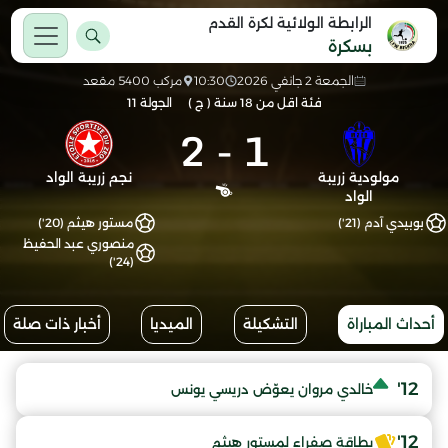
الرابطة الولائية لكرة القدم
بسكرة
الجمعة 2 جانفي 2026
10:30
مركب 5400 مقعد
فئة اقل من 18 سنة ( ج )
الجولة 11
2
-
1
مولودية زريبة
نجم زريبة الواد
الواد
بوبيدي آدم (21')
مستور هيثم (20')
منصوري عبد الحفيظ
(24')
أحداث المباراة
التشكيلة
الميديا
أخبار ذات صلة
12'
خالدي مروان يعوّض دريسي يونس
12'
بطاقة صفراء لمستور هيثم