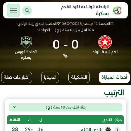
الرابطة الولائية لكرة القدم
بسكرة
الجمعة 12 ديسمبر 2025
10:30
الملعب البلدي زريبة الوادي
فئة اقل من 18 سنة ( ج )
الجولة 9
0
-
0
نجم زريبة الواد
اتحاد الكورس
بسكرة
أحداث المباراة
التشكيلة
الميديا
أخبار ذات صلة
الترتيب
فئة اقل من 18 سنة ( ج )
ل
+/-
النقاط
مركز
النادي
38
+29
16
النادي الشتمي
1