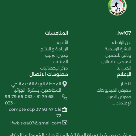
lwf07.
المنافسات
عن الرابطة
الأندية
النشرة الرسمية
الرزنامة و النتائج
وثائق للتحميل
جدول الترتيب
نصوص و قوانين
الملاعب
اتصل بنا
مركز الإحصائيات
الإعلام
معلومات الاتصال
الأخبار
المحطة البرية القديمة حي
معرض الفيديوهات
المجاهدين، بسكرة، الجزائر.
معرض الصور
99 79 65 033 - 81 79 65
الإعتمادات
033 -
compte ccp 37 93 47 Clé
72
lfwbiskra07@gmail.com
ملفات تعريف الإرتباط
الوظائف
المناقصات
الشروط و الأحكام