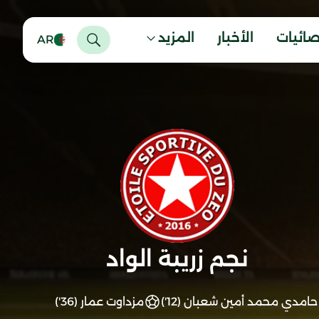
صائيات
الأخبار
المزيد
AR
نجم زريبة الواد
حامدي محمد أمين شعبان (12')
مزداوت عمار (36')