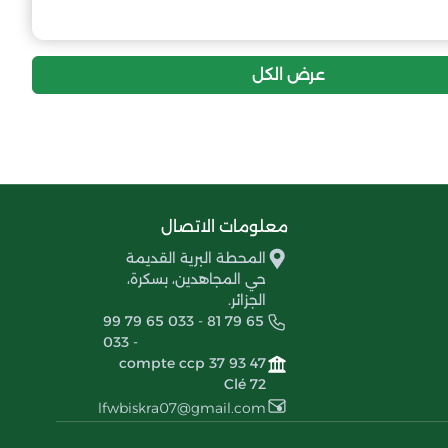
5
-32
16
اتحاد الكورس بسكرة
عرض الكل
معلومات الاتصال
المحطة البرية القديمة
حي المجاهدين، بسكرة،
الجزائر.
99 79 65 033 - 81 79 65
033 -
compte ccp 37 93 47
Clé 72
lfwbiskra07@gmail.com