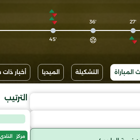
'36
'27
'45
 المباراة
التشكيلة
الميديا
أخبار ذات 
الترتيب
مركز
النادي