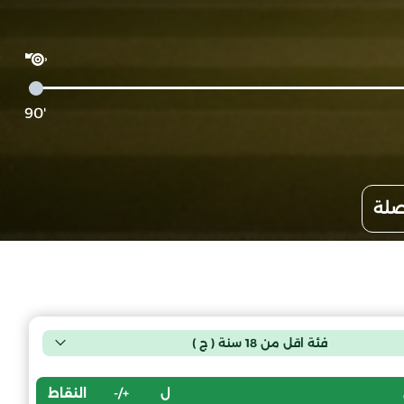
'90
صلة
فئة اقل من 18 سنة ( ج )
ل
+/-
النقاط