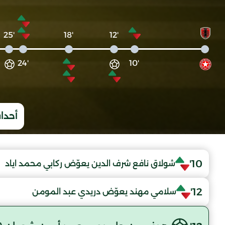
'25
'18
'12
'24
'10
أحداث
10'
شولاق نافع شرف الدين يعوّض ركابي محمد اياد
12'
سلامي مهند يعوّض دريدي عبد المومن