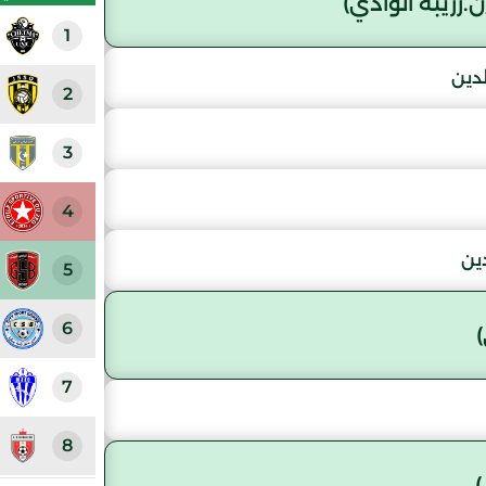
ريبة الوادي)
1
دين
2
3
4
ين
5
6
7
8
)