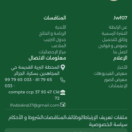
lwf07.
المنافسات
عن الرابطة
الأندية
النشرة الرسمية
الرزنامة و النتائج
وثائق للتحميل
جدول الترتيب
نصوص و قوانين
الملاعب
اتصل بنا
مركز الإحصائيات
الإعلام
معلومات الاتصال
الأخبار
المحطة البرية القديمة حي
معرض الفيديوهات
المجاهدين، بسكرة، الجزائر.
معرض الصور
99 79 65 033 - 81 79 65
الإعتمادات
033 -
compte ccp 37 93 47 Clé
72
lfwbiskra07@gmail.com
ملفات تعريف الإرتباط
الوظائف
المناقصات
الشروط و الأحكام
سياسة الخصوصية