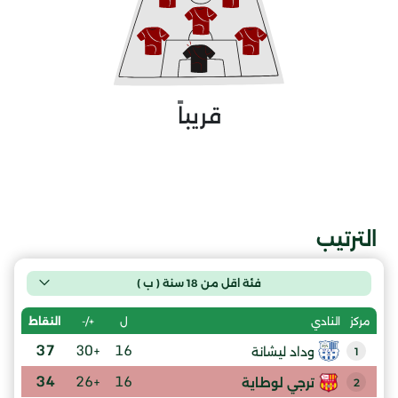
قريباً
الترتيب
فئة اقل من 18 سنة ( ب )
ل
+/-
النقاط
مركز
النادي
37
+30
16
وداد ليشانة
1
34
+26
16
ترجي لوطاية
2