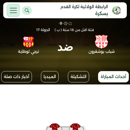
الرابطة الولائية لكرة القدم
بسكرة
-
-
-
فئة اقل من 18 سنة ( ب )
الجولة 17
ضد
شباب بوشقرون
ترجي لوطاية
أحداث المباراة
التشكيلة
الميديا
أخبار ذات صلة