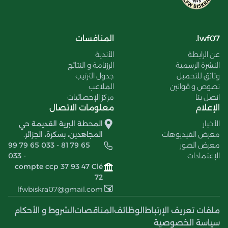
lwf07.
المنافسات
عن الرابطة
الأندية
النشرة الرسمية
الرزنامة و النتائج
وثائق للتحميل
جدول الترتيب
نصوص و قوانين
الملاعب
اتصل بنا
مركز الإحصائيات
الإعلام
معلومات الاتصال
الأخبار
المحطة البرية القديمة حي
معرض الفيديوهات
المجاهدين، بسكرة، الجزائر.
معرض الصور
99 79 65 033 - 81 79 65
الإعتمادات
033 -
compte ccp 37 93 47 Clé
72
lfwbiskra07@gmail.com
ملفات تعريف الإرتباط
الوظائف
المناقصات
الشروط و الأحكام
سياسة الخصوصية