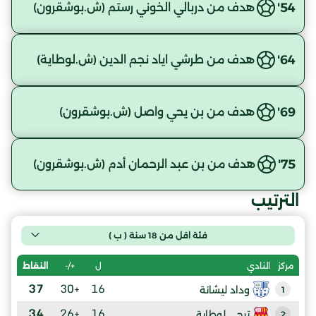
54'
هدف من دربالي الخوني رستم (ش.بوشقرون)
64'
هدف من طرشي اياد نجم الدين (ش.لوطاية)
69'
هدف من بن يحي واصل (ش.بوشقرون)
75'
هدف من بن عبد الرحمان أدم (ش.بوشقرون)
الترتيب
فئة اقل من 18 سنة ( ب )
ل
+/-
النقاط
مركز
النادي
37
+30
16
وداد ليشانة
1
34
+26
16
ترجي لوطاية
2