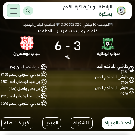
الرابطة الولائية لكرة القدم
بسكرة
الجمعة 16 جانفي 2026
10:30
الملعب البلدي لوطاية
فئة اقل من 18 سنة ( ب )
الجولة 12
6
-
3
شباب لوطاية
شباب بوشقرون
طرشي اياد نجم الدين
عروة نصر الدين (4')
(15')
دربالي الخوني رستم (10')
طرشي اياد نجم الدين
بن عبد الرحمان أدم (50')
(19')
طرشي اياد نجم الدين
بن يحي واصل (69')
(64')
بن عبد الرحمان أدم (75')
دربالي الخوني رستم (54')
أحداث المباراة
التشكيلة
الميديا
أخبار ذات صلة