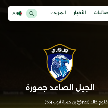
صائيات
الأخبار
المزيد
AR
الجيل الصاعد جمورة
قلوح خالد (22')
بن حمزة أيوب (33')