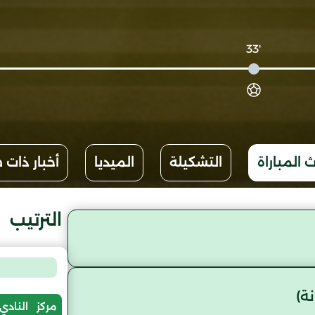
'33
 المباراة
التشكيلة
الميديا
أخبار ذات 
الترتيب
ة)
مركز
النادي