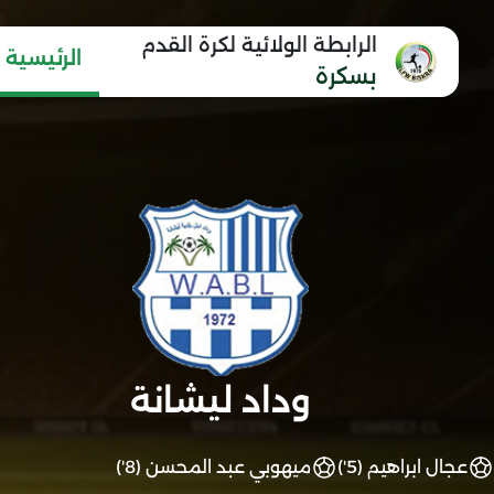
الرابطة الولائية لكرة القدم
الرئيسية
بسكرة
وداد ليشانة
عجال ابراهيم (5')
ميهوبي عبد المحسن (8')