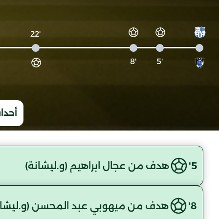
'22
'8
'5
أحداث
5'
هدف من عجال ابراهيم (و.ليشانة)
8'
هدف من ميهوبي عبد المحسن (و.ليشان