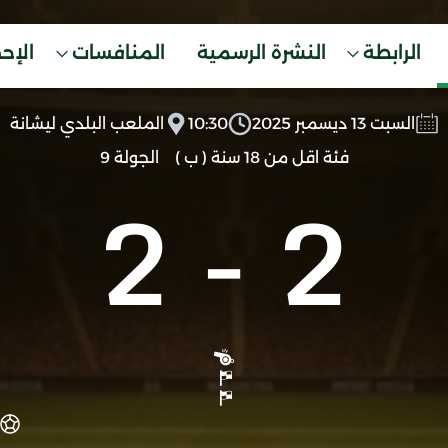
الرابطة
النشرة الرسمية
المنافسات
الإح
السبت 13 ديسمبر 2025
10:30
الملعب البلدي ليشانة
فئة اقل من 18 سنة ( ب )
الجولة 9
2
-
2