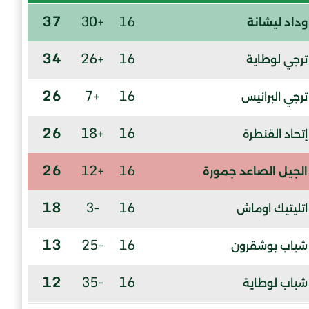
37
+30
16
وداد ليشانة
34
+26
16
ترجي لوطاية
26
+7
16
ترجي البرانيس
26
+18
16
إتحاد القنطرة
26
+12
16
الجيل الصاعد جمورة
18
-3
16
اتليتيك اوماش
13
-25
16
شباب بوشقرون
12
-35
16
شباب لوطاية