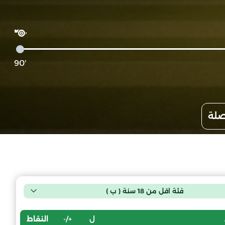
'90
صلة
فئة اقل من 18 سنة ( ب )
ل
+/-
النقاط