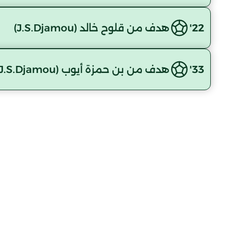
22'
هدف من قلوح خالد (J.S.Djamou)
33'
هدف من بن حمزة أيوب (J.S.Djamou)