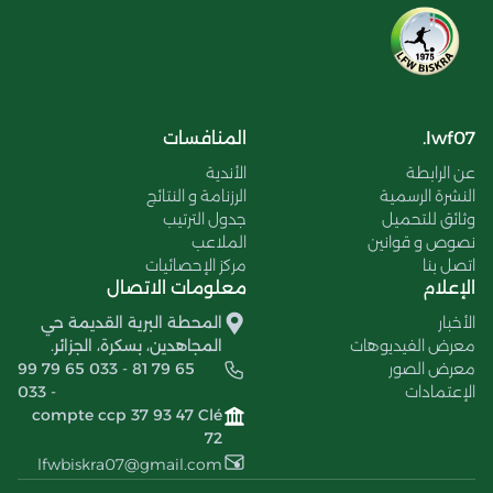
lwf07.
المنافسات
عن الرابطة
الأندية
النشرة الرسمية
الرزنامة و النتائج
وثائق للتحميل
جدول الترتيب
نصوص و قوانين
الملاعب
اتصل بنا
مركز الإحصائيات
الإعلام
معلومات الاتصال
الأخبار
المحطة البرية القديمة حي
معرض الفيديوهات
المجاهدين، بسكرة، الجزائر.
معرض الصور
99 79 65 033 - 81 79 65
الإعتمادات
033 -
compte ccp 37 93 47 Clé
72
lfwbiskra07@gmail.com