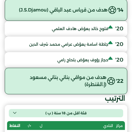
14'
هدف من قرباس عبد الباقي (J.S.Djamou)
20'
قلوح خالد يعوّض هادف العلمي
20'
جاطة اسامة يعوّض عرامي محمد شرف الدين
20'
حجاز رؤوف يعوّض بلحاج رامي
هدف من مواقي بناني بناني مسعود
22'
(إ.القنطرة)
الترتيب
فئة اقل من 18 سنة ( ب )
ل
+/-
النقاط
مركز
النادي