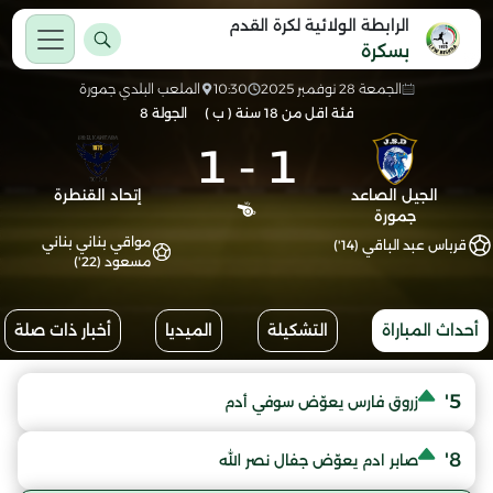
الرابطة الولائية لكرة القدم
بسكرة
الجمعة 28 نوفمبر 2025
10:30
الملعب البلدي جمورة
فئة اقل من 18 سنة ( ب )
الجولة 8
1
-
1
الجيل الصاعد
إتحاد القنطرة
جمورة
مواقي بناني بناني
قرباس عبد الباقي (14')
مسعود (22')
أحداث المباراة
التشكيلة
الميديا
أخبار ذات صلة
5'
زروق فارس يعوّض سوفي أدم
8'
صابر ادم يعوّض جفال نصر الله