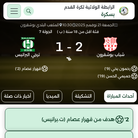
الرابطة الولائية لكرة القدم
بسكرة
الجمعة 21 نوفمبر 2025
10:30
الملعب البلدي بوشقرون
فئة اقل من 18 سنة ( ب )
الجولة 7
1
-
2
شباب بوشقرون
ترجي البرانيس
رحمون يحي (9')
قهرار عصام (2')
حميمي الحسن (19')
أحداث المباراة
التشكيلة
الميديا
أخبار ذات صلة
2'
هدف من قهرار عصام (ت.برانيس)