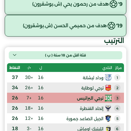
9'
هدف من رحمون يحي (ش.بوشقرون)
19'
هدف من حميمي الحسن (ش.بوشقرون)
الترتيب
فئة اقل من 18 سنة ( ب )
ل
+/-
النقاط
مركز
النادي
37
+30
16
وداد ليشانة
1
34
+26
16
ترجي لوطاية
2
26
+7
16
ترجي البرانيس
3
26
+18
16
إتحاد القنطرة
4
26
+12
16
الجيل الصاعد جمورة
5
18
-3
16
اتليتيك اوماش
6