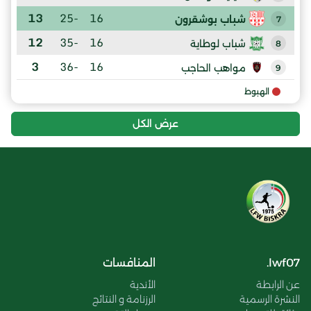
13
-25
16
شباب بوشقرون
7
12
-35
16
شباب لوطاية
8
3
-36
16
مواهب الحاجب
9
الهبوط
عرض الكل
lwf07.
المنافسات
عن الرابطة
الأندية
النشرة الرسمية
الرزنامة و النتائج