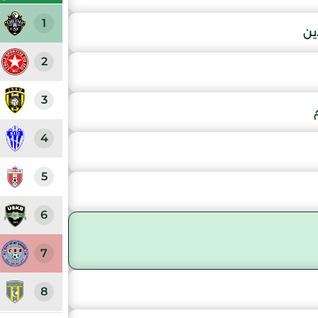
1
ين
2
3
4
5
6
7
8