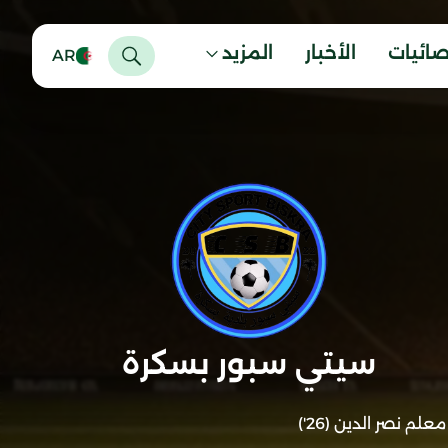
صائيات
الأخبار
المزيد
AR
سيتي سبور بسكرة
معلم نصر الدين (26')