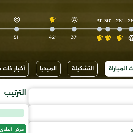
'31
'30
'28
'51
'42
'37
 المباراة
التشكيلة
الميديا
أخبار ذات 
الترتيب
مركز
النادي