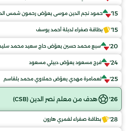
15'
حمود نجم الدين موسى يعوّض رحمون شمس الد
15'
بطاقة صفراء لدبلة أحمد يوسف
20'
سبع محمد حسين يعوّض حاج سعيد محمد سليم
24'
فرج مسعود يعوّض دبيلي مسعود
25'
لعمامرة مهدي يعوّض حملاوي محمد بلقاسم
26'
هدف من معلم نصر الدين (CSB)
28'
بطاقة صفراء لغمري هارون