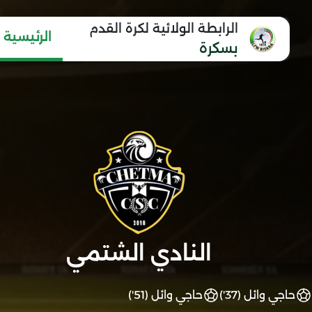
الرابطة الولائية لكرة القدم
الرئيسية
بسكرة
النادي الشتمي
حاجي وائل (37')
حاجي وائل (51')