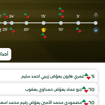
'26
'24
'15
'5
'25
'20
'10
أحداث
5'
غمري هارون يعوّض زريبي احمد سليم
10'
جرو عماد يعوّض حمداوي يعقوب
10'
مصمودي محمد الأمين يعوّض رقيم محمد اسعد