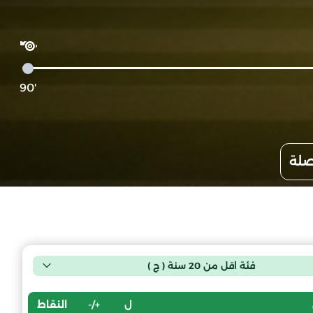
'90
صلة
فئة اقل من 20 سنة ( ج )
ل
+/-
النقاط