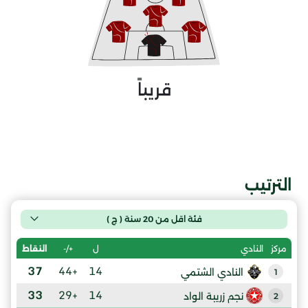
قريباً
الترتيب
فئة اقل من 20 سنة ( ج )
ل
+/-
النقاط
مركز
النادي
37
+44
14
النادي الشتمي
1
33
+29
14
نجم زريبة الواد
2