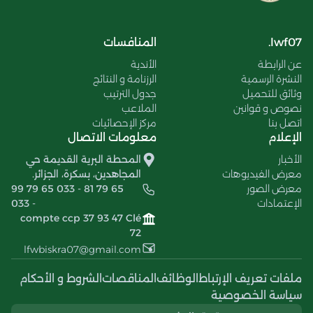
lwf07.
المنافسات
عن الرابطة
الأندية
النشرة الرسمية
الرزنامة و النتائج
وثائق للتحميل
جدول الترتيب
نصوص و قوانين
الملاعب
اتصل بنا
مركز الإحصائيات
الإعلام
معلومات الاتصال
الأخبار
المحطة البرية القديمة حي
معرض الفيديوهات
المجاهدين، بسكرة، الجزائر.
معرض الصور
99 79 65 033 - 81 79 65
الإعتمادات
033 -
compte ccp 37 93 47 Clé
72
lfwbiskra07@gmail.com
ملفات تعريف الإرتباط
الوظائف
المناقصات
الشروط و الأحكام
سياسة الخصوصية