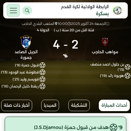
الرابطة الولائية لكرة القدم
بسكرة
الجمعة 24 أكتوبر 2025
10:00
الملعب البلدي الحاجب
فئة اقل من 20 سنة ( ب )
الجولة 4
4
-
2
مواهب الحاجب
الجيل الصاعد
جمورة
بن جلول احمد منصف
قبول حمزة (9')
(15')
قطوشة عبد الودود (13')
هويوة رائد (19')
قويسم وليد (21')
ريقط خليل الرحمان (18')
أحداث المباراة
التشكيلة
الميديا
أخبار ذات صلة
9'
هدف من قبول حمزة (J.S.Djamou)