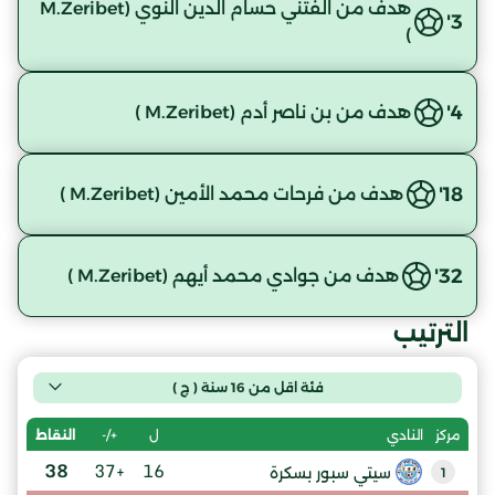
هدف من الفتني حسام الدين النوي (M.Zeribet
3'
)
4'
هدف من بن ناصر أدم (M.Zeribet )
18'
هدف من فرحات محمد الأمين (M.Zeribet )
32'
هدف من جوادي محمد أيهم (M.Zeribet )
الترتيب
فئة اقل من 16 سنة ( ج )
ل
+/-
النقاط
مركز
النادي
38
+37
16
سيتي سبور بسكرة
1