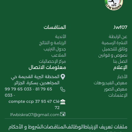
lwf07.
المنافسات
عن الرابطة
الأندية
النشرة الرسمية
الرزنامة و النتائج
وثائق للتحميل
جدول الترتيب
نصوص و قوانين
الملاعب
اتصل بنا
مركز الإحصائيات
الإعلام
معلومات الاتصال
الأخبار
المحطة البرية القديمة حي
معرض الفيديوهات
المجاهدين، بسكرة، الجزائر.
معرض الصور
99 79 65 033 - 81 79 65
الإعتمادات
033 -
compte ccp 37 93 47 Clé
72
lfwbiskra07@gmail.com
ملفات تعريف الإرتباط
الوظائف
المناقصات
الشروط و الأحكام