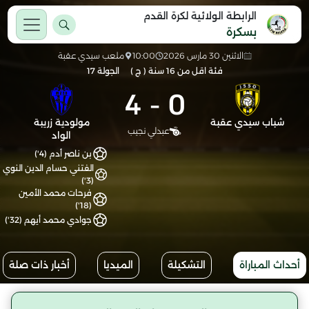
الرابطة الولائية لكرة القدم
بسكرة
الاثنين 30 مارس 2026
10:00
ملعب سيدي عقبة
فئة اقل من 16 سنة ( ج )
الجولة 17
4
-
0
شباب سيدي عقبة
مولودية زريبة
عبدلي نجيب
الواد
بن ناصر أدم (4')
الفتني حسام الدين النوي
(3')
فرحات محمد الأمين
(18')
جوادي محمد أيهم (32')
أحداث المباراة
التشكيلة
الميديا
أخبار ذات صلة