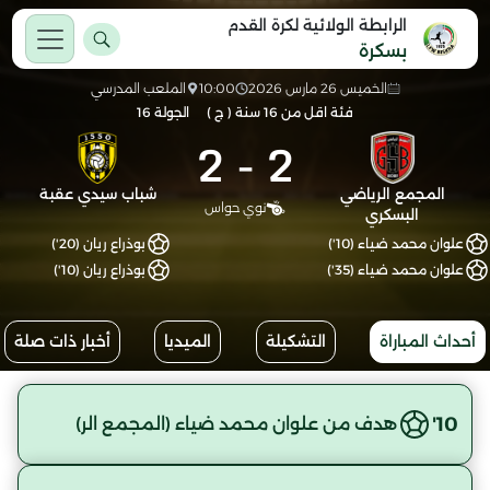
الرابطة الولائية لكرة القدم
بسكرة
الخميس 26 مارس 2026
10:00
الملعب المدرسي
فئة اقل من 16 سنة ( ج )
الجولة 16
2
-
2
المجمع الرياضي
شباب سيدي عقبة
نوي حواس
البسكري
علوان محمد ضياء (10')
بوذراع ريان (20')
علوان محمد ضياء (35')
بوذراع ريان (10')
أحداث المباراة
التشكيلة
الميديا
أخبار ذات صلة
10'
هدف من علوان محمد ضياء (المجمع الر)