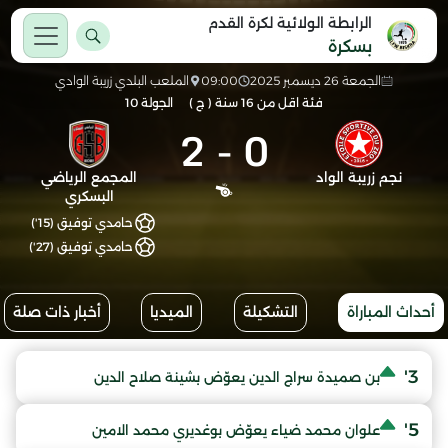
الرابطة الولائية لكرة القدم
بسكرة
الجمعة 26 ديسمبر 2025
09:00
الملعب البلدي زريبة الوادي
فئة اقل من 16 سنة ( ج )
الجولة 10
2
-
0
نجم زريبة الواد
المجمع الرياضي
البسكري
حامدي توفيق (15')
حامدي توفيق (27')
أحداث المباراة
التشكيلة
الميديا
أخبار ذات صلة
3'
بن صميدة سراج الدين يعوّض بشينة صلاح الدين
5'
علوان محمد ضياء يعوّض بوغديري محمد الامين