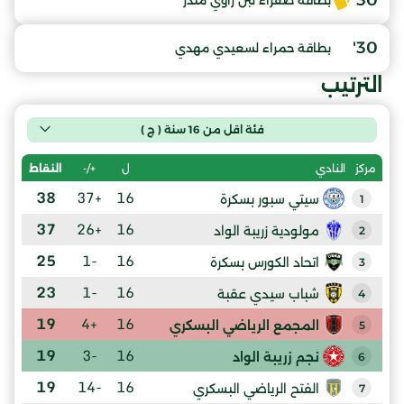
30'
بطاقة صفراء لبن زاوي منذر
30'
بطاقة حمراء لسعيدي مهدي
الترتيب
فئة اقل من 16 سنة ( ج )
ل
+/-
النقاط
مركز
النادي
38
+37
16
سيتي سبور بسكرة
1
37
+26
16
مولودية زريبة الواد
2
25
-1
16
اتحاد الكورس بسكرة
3
23
-1
16
شباب سيدي عقبة
4
19
+4
16
المجمع الرياضي البسكري
5
19
-3
16
نجم زريبة الواد
6
19
-14
16
الفتح الرياضي البسكري
7