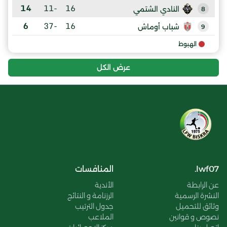
14
-11
16
النادي الشتمي
8
6
-37
16
شباب أوماش
9
الهبوط
عرض الكل
lwf07.
المنافسات
عن الرابطة
الأندية
النشرة الرسمية
الرزنامة و النتائج
وثائق للتحميل
جدول الترتيب
نصوص و قوانين
الملاعب