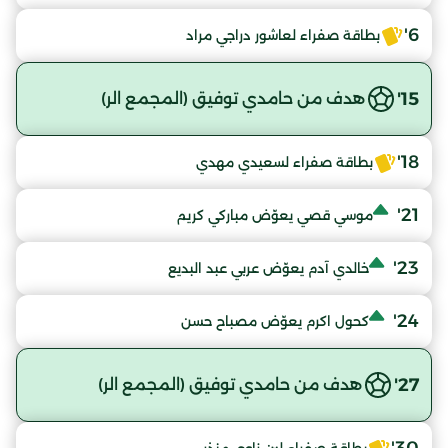
6'
بطاقة صفراء لعاشور دراجي مراد
15'
هدف من حامدي توفيق (المجمع الر)
18'
بطاقة صفراء لسعيدي مهدي
21'
موسي قصي يعوّض مباركي كريم
23'
خالدي آدم يعوّض عربي عبد البديع
24'
كحول اكرم يعوّض مصباح حسن
27'
هدف من حامدي توفيق (المجمع الر)