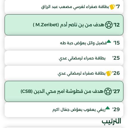
7'
بطاقة صفراء لغرسي مصعب عبد الرزاق
12'
هدف من بن ناصر أدم (M.Zeribet )
15'
فضيل وائل يعوّض حبة طه
25'
بطاقة حمراء لرمضاني عدي
26'
بطاقة صفراء لرمضاني عدي
27'
هدف من قطوشة امير محي الدين (CSB)
29'
ريغي يعقوب يعوّض جفال اكرم
الترتيب