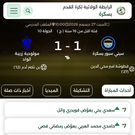
الرابطة الولائية لكرة القدم
بسكرة
السبت 27 ديسمبر 2026
10:00
الملعب المدرسي
فئة اقل من 16 سنة ( ج )
الجولة 10
1
-
1
سيتي سبور بسكرة
مولودية زريبة
الواد
قطوشة امير محي الدين
بن ناصر أدم (12')
(27')
أحداث المباراة
التشكيلة
الميديا
أخبار ذات صلة
7'
سعدي يحي يعوّض قويدري وائل
7'
حامدي محمد العربي يعوّض رمضاني قصي