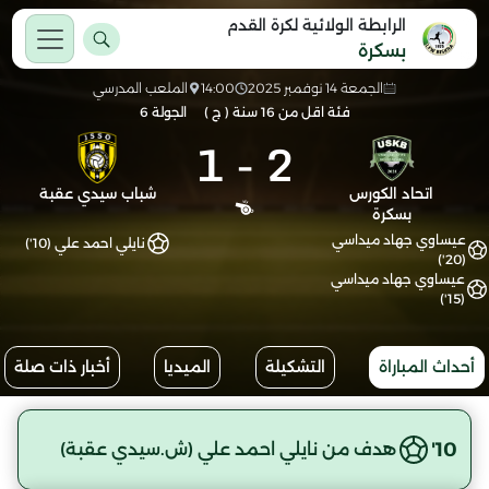
الرابطة الولائية لكرة القدم
بسكرة
الجمعة 14 نوفمبر 2025
14:00
الملعب المدرسي
فئة اقل من 16 سنة ( ج )
الجولة 6
1
-
2
اتحاد الكورس
شباب سيدي عقبة
بسكرة
عيساوي جهاد ميداسي
نايلي احمد علي (10')
(20')
عيساوي جهاد ميداسي
(15')
أحداث المباراة
التشكيلة
الميديا
أخبار ذات صلة
10'
هدف من نايلي احمد علي (ش.سيدي عقبة)