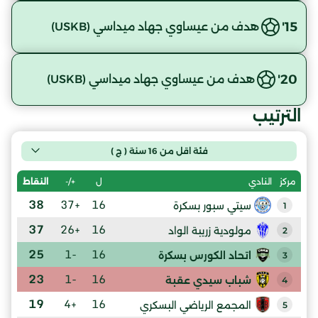
15'
هدف من عيساوي جهاد ميداسي (USKB)
20'
هدف من عيساوي جهاد ميداسي (USKB)
الترتيب
فئة اقل من 16 سنة ( ج )
ل
+/-
النقاط
مركز
النادي
38
+37
16
سيتي سبور بسكرة
1
37
+26
16
مولودية زريبة الواد
2
25
-1
16
اتحاد الكورس بسكرة
3
23
-1
16
شباب سيدي عقبة
4
19
+4
16
المجمع الرياضي البسكري
5