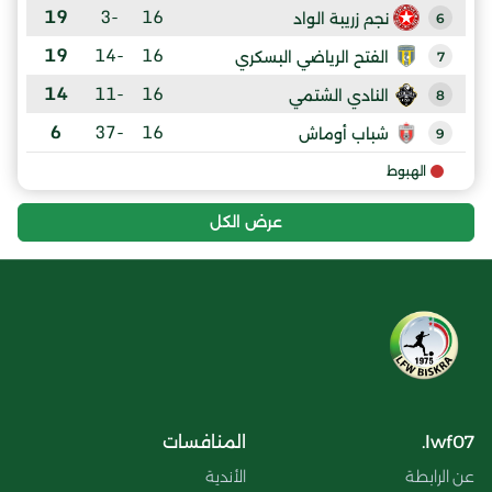
19
-3
16
نجم زريبة الواد
6
19
-14
16
الفتح الرياضي البسكري
7
14
-11
16
النادي الشتمي
8
6
-37
16
شباب أوماش
9
الهبوط
عرض الكل
lwf07.
المنافسات
عن الرابطة
الأندية