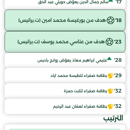
17'
سالم جمال الدين يعوّض حويلي عبد الحق
18'
هدف من بورغيسة محمد امين (ت.برانيس)
23'
هدف من عتاسي محمد يوسف (ت.برانيس)
28'
عليمي ابراهيم معاذ يعوّض روابح باديس
29'
بطاقة صفراء للطيسة محمد اياد
32'
بطاقة صفراء لثابت حمزة
32'
بطاقة صفراء لعفان عبد الرحيم
الترتيب