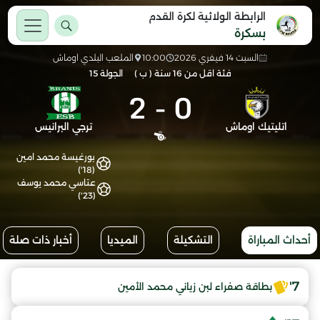
الرابطة الولائية لكرة القدم
بسكرة
السبت 14 فيفري 2026
10:00
الملعب البلدي اوماش
فئة اقل من 16 سنة ( ب )
الجولة 15
2
-
0
اتليتيك اوماش
ترجي البرانيس
بورغيسة محمد امين
(18')
عتاسي محمد يوسف
(23')
أحداث المباراة
التشكيلة
الميديا
أخبار ذات صلة
7'
بطاقة صفراء لبن زياني محمد الأمين