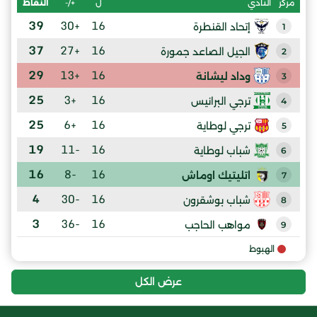
ل
+/-
النقاط
مركز
النادي
39
+30
16
إتحاد القنطرة
1
37
+27
16
الجيل الصاعد جمورة
2
29
+13
16
وداد ليشانة
3
25
+3
16
ترجي البرانيس
4
25
+6
16
ترجي لوطاية
5
19
-11
16
شباب لوطاية
6
16
-8
16
اتليتيك اوماش
7
4
-30
16
شباب بوشقرون
8
3
-36
16
مواهب الحاجب
9
الهبوط
عرض الكل