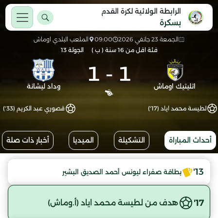
الرابطة الولائية لكرة القدم
بسكرة
الجمعة 23 جانفي 2026
09:00
الملعب البلدي اوماش
فئة اقل من 16 سنة ( ب )
الجولة 13
1
-
1
اتليتيك اوماش
وداد ليشانة
لطيسة محمد اياد (17')
قصوري عبد الكريم (33')
أحداث المباراة
التشكيلة
الميديا
أخبار ذات صلة
13'
بطاقة صفراء ليونس أحمد الصديق البشير
17'
هدف من لطيسة محمد اياد (أ.وماش)