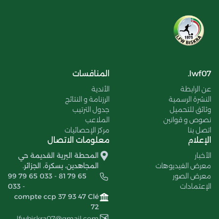
lwf07.
المنافسات
عن الرابطة
الأندية
النشرة الرسمية
الرزنامة و النتائج
وثائق للتحميل
جدول الترتيب
نصوص و قوانين
الملاعب
اتصل بنا
مركز الإحصائيات
الإعلام
معلومات الاتصال
الأخبار
المحطة البرية القديمة حي
معرض الفيديوهات
المجاهدين، بسكرة، الجزائر.
معرض الصور
99 79 65 033 - 81 79 65
الإعتمادات
033 -
compte ccp 37 93 47 Clé
72
lfwbiskra07@gmail.com