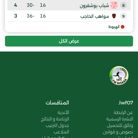
4
-30
16
شباب بوشقرون
8
3
-36
16
مواهب الحاجب
9
الهبوط
عرض الكل
lwf07.
المنافسات
عن الرابطة
الأندية
النشرة الرسمية
الرزنامة و النتائج
وثائق للتحميل
جدول الترتيب
نصوص و قوانين
الملاعب