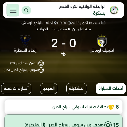
الرابطة الولائية لكرة القدم
بسكرة
السبت 18 أكتوبر 2025
09:00
الملعب البلدي اوماش
فئة اقل من 16 سنة ( ب )
الجولة 3
2
-
0
اتليتيك اوماش
إتحاد القنطرة
زرقين اسحاق (20')
سوفي سراج الدين (15')
أحداث المباراة
التشكيلة
الميديا
أخبار ذات صلة
6'
بطاقة صفراء لسوفي سراج الدين
15'
هدف من سوفي سراج الدين (إ.القنطرة)