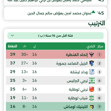
45'
فلياشي احمد ياسين يعوّض بن تركي ابراهيم خليل عبد الله
45'
عدوان محمد امين يعوّض سالم جمال الدين
الترتيب
فئة اقل من 16 سنة ( ب )
ل
+/-
النقاط
مركز
النادي
39
+30
16
إتحاد القنطرة
1
37
+27
16
الجيل الصاعد جمورة
2
29
+13
16
وداد ليشانة
3
25
+3
16
ترجي البرانيس
4
25
+6
16
ترجي لوطاية
5
19
-11
16
شباب لوطاية
6
16
-8
16
اتليتيك اوماش
7