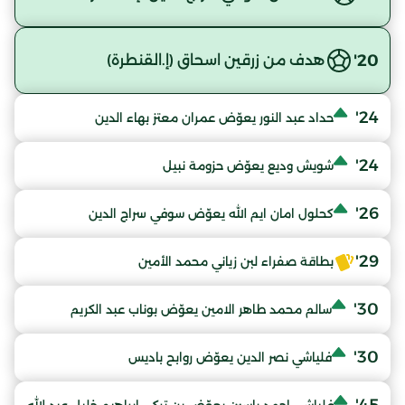
20'
هدف من زرقين اسحاق (إ.القنطرة)
24'
حداد عبد النور يعوّض عمران معتز بهاء الدين
24'
شويش وديع يعوّض حزومة نبيل
26'
كحلول امان ايم الله يعوّض سوفي سراج الدين
29'
بطاقة صفراء لبن زياني محمد الأمين
30'
سالم محمد طاهر الامين يعوّض بوناب عبد الكريم
30'
فلياشي نصر الدين يعوّض روابح باديس