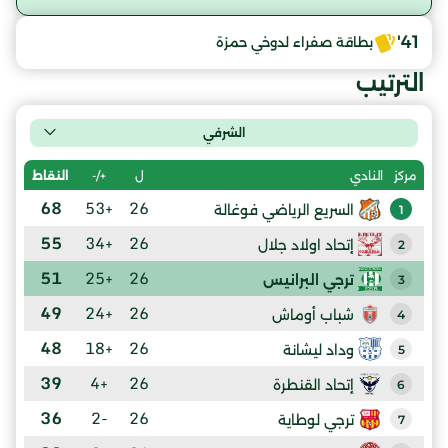
41'
بطاقة صفراء لدوخي حمزة
الترتيب
الشرفي
ل
+/-
النقاط
مركز
النادي
68
+53
26
السريع الرياضي فوغالة
1
55
+34
26
إتحاد اولاد جلال
2
51
+25
26
ترجي البرانيس
3
49
+24
26
شباب أوماش
4
48
+18
26
وداد ليشانة
5
39
+4
26
إتحاد القنطرة
6
36
-2
26
ترجي لوطاية
7