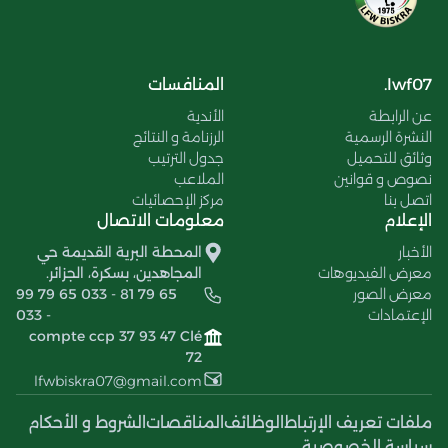
lwf07.
المنافسات
عن الرابطة
الأندية
النشرة الرسمية
الرزنامة و النتائج
وثائق للتحميل
جدول الترتيب
نصوص و قوانين
الملاعب
اتصل بنا
مركز الإحصائيات
الإعلام
معلومات الاتصال
الأخبار
المحطة البرية القديمة حي
معرض الفيديوهات
المجاهدين، بسكرة، الجزائر.
معرض الصور
99 79 65 033 - 81 79 65
الإعتمادات
033 -
compte ccp 37 93 47 Clé
72
lfwbiskra07@gmail.com
ملفات تعريف الإرتباط
الوظائف
المناقصات
الشروط و الأحكام
سياسة الخصوصية