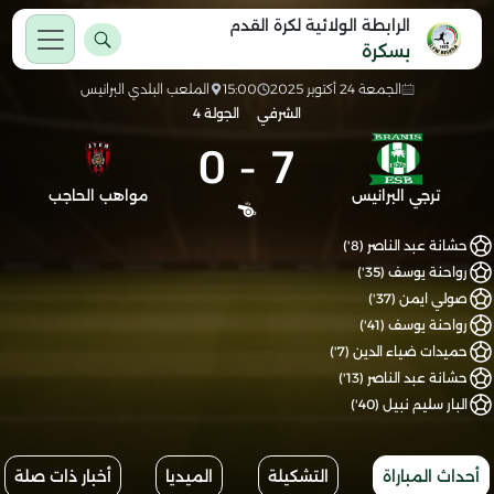
الرابطة الولائية لكرة القدم
بسكرة
الجمعة 24 أكتوبر 2025
15:00
الملعب البلدي البرانيس
الشرفي
الجولة 4
0
-
7
ترجي البرانيس
مواهب الحاجب
حشانة عبد الناصر (8')
رواحنة يوسف (35')
صولي ايمن (37')
رواحنة يوسف (41')
حميدات ضياء الدين (7')
حشانة عبد الناصر (13')
البار سليم نبيل (40')
أحداث المباراة
التشكيلة
الميديا
أخبار ذات صلة