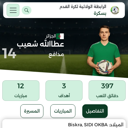
الرابطة الولائية لكرة القدم
بسكرة
الجزائر
عطاالله شعيب
14
مدافع
12
3
397
دقائق اللعب
أهداف
مباريات
التفاصيل
المباريات
المسيرة
الميلاد:
Biskra, SIDI OKBA