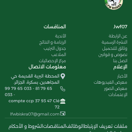
lwf07.
المنافسات
عن الرابطة
الأندية
النشرة الرسمية
الرزنامة و النتائج
وثائق للتحميل
جدول الترتيب
نصوص و قوانين
الملاعب
اتصل بنا
مركز الإحصائيات
الإعلام
معلومات الاتصال
الأخبار
المحطة البرية القديمة حي
معرض الفيديوهات
المجاهدين، بسكرة، الجزائر.
معرض الصور
99 79 65 033 - 81 79 65
الإعتمادات
033 -
compte ccp 37 93 47 Clé
72
lfwbiskra07@gmail.com
ملفات تعريف الإرتباط
الوظائف
المناقصات
الشروط و الأحكام