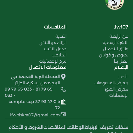
lwf07.
المنافسات
عن الرابطة
الأندية
النشرة الرسمية
الرزنامة و النتائج
وثائق للتحميل
جدول الترتيب
نصوص و قوانين
الملاعب
اتصل بنا
مركز الإحصائيات
الإعلام
معلومات الاتصال
الأخبار
المحطة البرية القديمة حي
معرض الفيديوهات
المجاهدين، بسكرة، الجزائر.
معرض الصور
99 79 65 033 - 81 79 65
الإعتمادات
033 -
compte ccp 37 93 47 Clé
72
lfwbiskra07@gmail.com
ملفات تعريف الإرتباط
الوظائف
المناقصات
الشروط و الأحكام