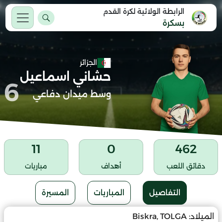
الرابطة الولائية لكرة القدم
بسكرة
الجزائر
حشاني اسماعيل
6
وسط ميدان دفاعي
11
0
462
دقائق اللعب
أهداف
مباريات
التفاصيل
المباريات
المسيرة
الميلاد:
Biskra, TOLGA