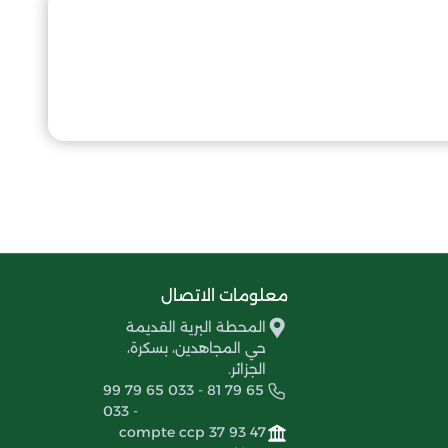
معلومات الاتصال
المحطة البرية القديمة
حي المجاهدين، بسكرة،
الجزائر.
99 79 65 033 - 81 79 65
033 -
compte ccp 37 93 47