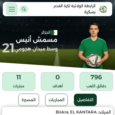
الرابطة الولائية لكرة القدم
بسكرة
الجزائر
مسمش أنيس
21
وسط ميدان هجومي
11
0
796
دقائق اللعب
أهداف
مباريات
التفاصيل
المباريات
المسيرة
الميلاد:
Biskra, EL KANTARA