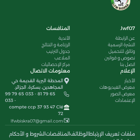
lwf07.
المنافسات
عن الرابطة
الأندية
النشرة الرسمية
الرزنامة و النتائج
وثائق للتحميل
جدول الترتيب
نصوص و قوانين
الملاعب
اتصل بنا
مركز الإحصائيات
الإعلام
معلومات الاتصال
الأخبار
المحطة البرية القديمة حي
معرض الفيديوهات
المجاهدين، بسكرة، الجزائر.
معرض الصور
99 79 65 033 - 81 79 65
الإعتمادات
033 -
compte ccp 37 93 47 Clé
72
lfwbiskra07@gmail.com
ملفات تعريف الإرتباط
الوظائف
المناقصات
الشروط و الأحكام