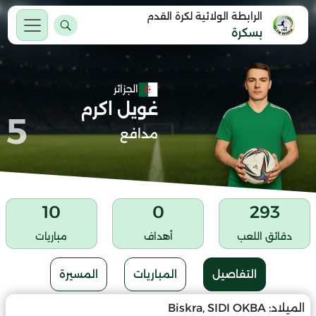
الرابطة الولائية لكرة القدم
بسكرة
الجزائر
غويل اكرم
5
مدافع
10
0
293
دقائق اللعب
أهداف
مباريات
التفاصيل
المباريات
المسيرة
الميلاد:
Biskra, SIDI OKBA