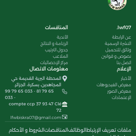
lwf07.
المنافسات
عن الرابطة
الأندية
النشرة الرسمية
الرزنامة و النتائج
وثائق للتحميل
جدول الترتيب
نصوص و قوانين
الملاعب
اتصل بنا
مركز الإحصائيات
الإعلام
معلومات الاتصال
الأخبار
المحطة البرية القديمة حي
معرض الفيديوهات
المجاهدين، بسكرة، الجزائر.
معرض الصور
99 79 65 033 - 81 79 65
الإعتمادات
033 -
compte ccp 37 93 47 Clé
72
lfwbiskra07@gmail.com
ملفات تعريف الإرتباط
الوظائف
المناقصات
الشروط و الأحكام