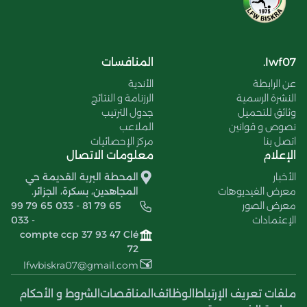
lwf07.
المنافسات
عن الرابطة
الأندية
النشرة الرسمية
الرزنامة و النتائج
وثائق للتحميل
جدول الترتيب
نصوص و قوانين
الملاعب
اتصل بنا
مركز الإحصائيات
الإعلام
معلومات الاتصال
الأخبار
المحطة البرية القديمة حي
معرض الفيديوهات
المجاهدين، بسكرة، الجزائر.
معرض الصور
99 79 65 033 - 81 79 65
الإعتمادات
033 -
compte ccp 37 93 47 Clé
72
lfwbiskra07@gmail.com
ملفات تعريف الإرتباط
الوظائف
المناقصات
الشروط و الأحكام