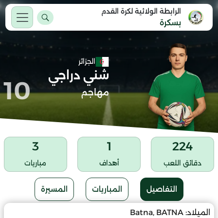
الرابطة الولائية لكرة القدم
بسكرة
الجزائر
شني دراجي
10
مهاجم
3
1
224
دقائق اللعب
أهداف
مباريات
التفاصيل
المباريات
المسيرة
الميلاد:
Batna, BATNA