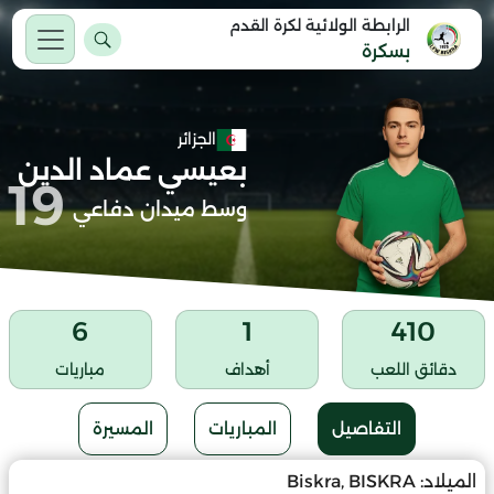
الرابطة الولائية لكرة القدم
بسكرة
الجزائر
بعيسي عماد الدين
19
وسط ميدان دفاعي
6
1
410
دقائق اللعب
أهداف
مباريات
التفاصيل
المباريات
المسيرة
الميلاد:
Biskra, BISKRA