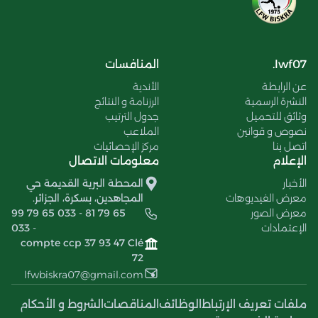
lwf07.
المنافسات
عن الرابطة
الأندية
النشرة الرسمية
الرزنامة و النتائج
وثائق للتحميل
جدول الترتيب
نصوص و قوانين
الملاعب
اتصل بنا
مركز الإحصائيات
الإعلام
معلومات الاتصال
الأخبار
المحطة البرية القديمة حي
معرض الفيديوهات
المجاهدين، بسكرة، الجزائر.
معرض الصور
99 79 65 033 - 81 79 65
الإعتمادات
033 -
compte ccp 37 93 47 Clé
72
lfwbiskra07@gmail.com
ملفات تعريف الإرتباط
الوظائف
المناقصات
الشروط و الأحكام