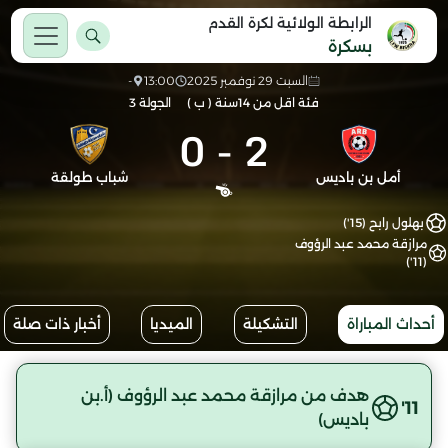
الرابطة الولائية لكرة القدم
بسكرة
السبت 29 نوفمبر 2025
13:00
-
فئة اقل من 14سنة ( ب )
الجولة 3
0
-
2
أمل بن باديس
شباب طولقة
بهلول رابح (15')
مرازقة محمد عبد الرؤوف
(11')
أحداث المباراة
التشكيلة
الميديا
أخبار ذات صلة
هدف من مرازقة محمد عبد الرؤوف (أ.بن
11'
باديس)