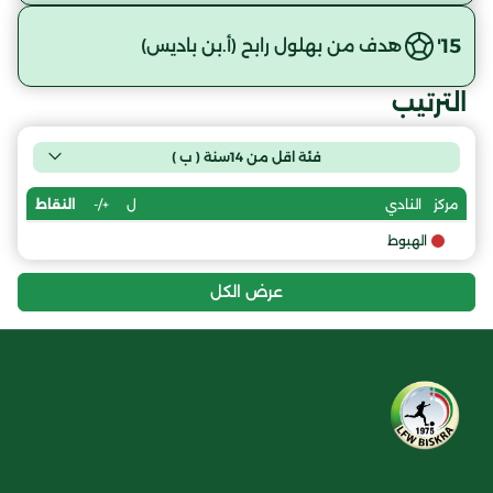
15'
هدف من بهلول رابح (أ.بن باديس)
الترتيب
فئة اقل من 14سنة ( ب )
ل
+/-
النقاط
مركز
النادي
الهبوط
عرض الكل