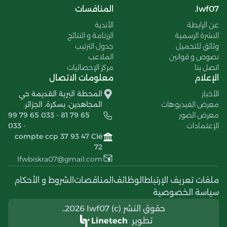
lwf07.
المنافسات
عن الرابطة
الأندية
النشرة الرسمية
الرزنامة و النتائج
وثائق للتحميل
جدول الترتيب
نصوص و قوانين
الملاعب
اتصل بنا
مركز الإحصائيات
الإعلام
معلومات الاتصال
الأخبار
المحطة البرية القديمة حي
معرض الفيديوهات
المجاهدين، بسكرة، الجزائر.
معرض الصور
99 79 65 033 - 81 79 65
الإعتمادات
033 -
compte ccp 37 93 47 Clé
72
lfwbiskra07@gmail.com
ملفات تعريف الإرتباط
الوظائف
المناقصات
الشروط و الأحكام
سياسة الخصوصية
حقوق النشر (c) 2026 lwf07..
تطوير
Linetech