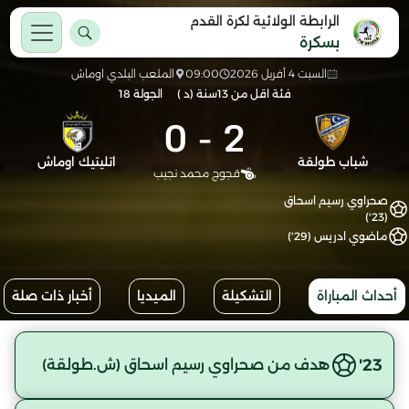
الرابطة الولائية لكرة القدم
بسكرة
السبت 4 أفريل 2026
09:00
الملعب البلدي اوماش
فئة اقل من 13سنة (د )
الجولة 18
0
-
2
شباب طولقة
اتليتيك اوماش
قجوج محمد نجيب
صحراوي رسيم اسحاق
(23')
ماضوي ادريس (29')
أحداث المباراة
التشكيلة
الميديا
أخبار ذات صلة
23'
هدف من صحراوي رسيم اسحاق (ش.طولقة)