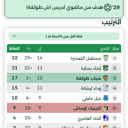
29'
هدف من ماضوي ادريس (ش.طولقة)
الترتيب
فئة اقل من 13سنة (د )
ل
+/-
النقاط
مركز
النادي
32
+29
14
مستقبل الصحيرة
1
31
+32
11
إتحاد بسكرة
2
17
+1
12
شباب طولقة
3
15
-4
11
وداد ليشانة
4
10
-6
9
جيل مليلي
5
9
-10
9
اتليتيك اوماش
6
4
-20
9
اتحاد العامري
7
2
-22
9