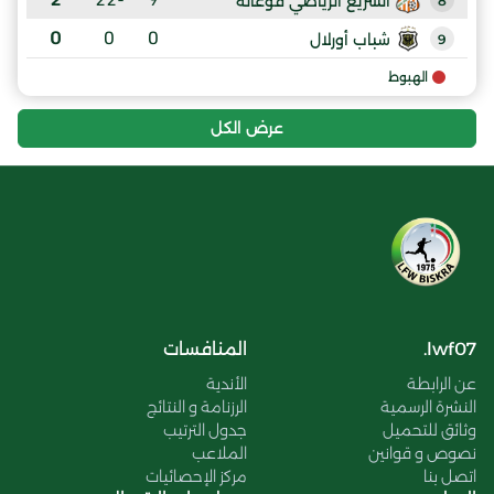
السريع الرياضي فوغالة
8
0
0
0
شباب أورلال
9
الهبوط
عرض الكل
lwf07.
المنافسات
عن الرابطة
الأندية
النشرة الرسمية
الرزنامة و النتائج
وثائق للتحميل
جدول الترتيب
نصوص و قوانين
الملاعب
اتصل بنا
مركز الإحصائيات