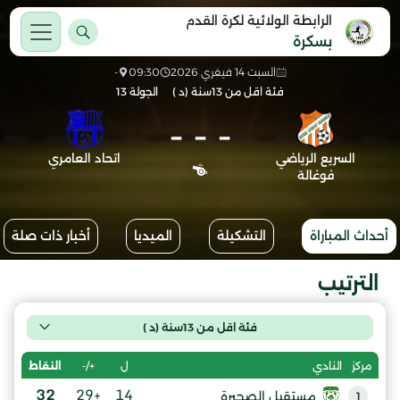
الرابطة الولائية لكرة القدم
بسكرة
السبت 14 فيفري 2026
09:30
-
فئة اقل من 13سنة (د )
الجولة 13
-
-
-
السريع الرياضي
اتحاد العامري
فوغالة
أحداث المباراة
التشكيلة
الميديا
أخبار ذات صلة
الترتيب
فئة اقل من 13سنة (د )
ل
+/-
النقاط
مركز
النادي
32
+29
14
مستقبل الصحيرة
1