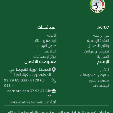
lwf07.
المنافسات
عن الرابطة
الأندية
النشرة الرسمية
الرزنامة و النتائج
وثائق للتحميل
جدول الترتيب
نصوص و قوانين
الملاعب
اتصل بنا
مركز الإحصائيات
الإعلام
معلومات الاتصال
الأخبار
المحطة البرية القديمة حي
معرض الفيديوهات
المجاهدين، بسكرة، الجزائر.
معرض الصور
99 79 65 033 - 81 79 65
الإعتمادات
033 -
compte ccp 37 93 47 Clé
72
lfwbiskra07@gmail.com
ملفات تعريف الإرتباط
الوظائف
المناقصات
الشروط و الأحكام