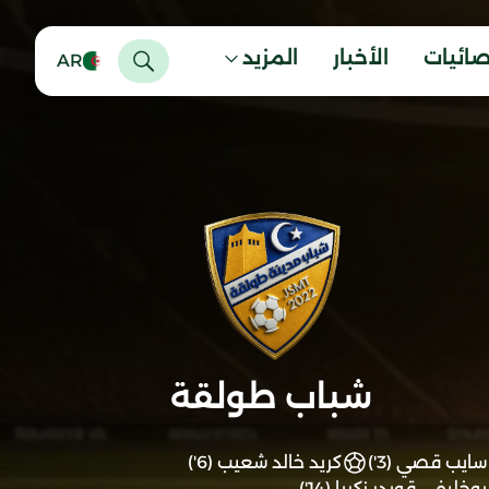
صائيات
الأخبار
المزيد
AR
شباب طولقة
سايب قصي (3')
كريد خالد شعيب (6')
بوخليفي قويدر زكريا (14')