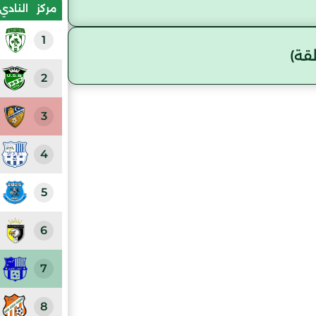
مركز
النادي
1
قة)
2
3
4
5
6
7
8