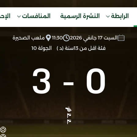
الرابطة
النشرة الرسمية
المنافسات
الإح
السبت 17 جانفي 2026
11:30
ملعب الصحيرة
فئة اقل من 13سنة (د )
الجولة 10
3
-
0