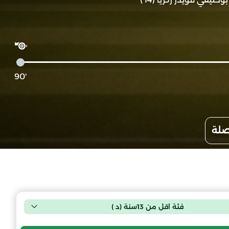
'90
صلة
فئة اقل من 13سنة (د )