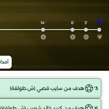
'14
'6
'3
أحداث
3'
هدف من سايب قصي (ش.طولقة)
6'
هدف من كريد خالد شعيب (ش.طولقة)