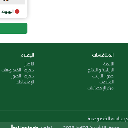
9
الهبوط
المنافسات
الإعلام
الأندية
الأخبار
الرزنامة و النتائج
معرض الفيديوهات
جدول الترتيب
معرض الصور
الملاعب
الإعتمادات
مركز الإحصائيات
م
سياسة الخصوصية
حقوق النشر (c) 2026 lwf07..
تطوير
Linetech