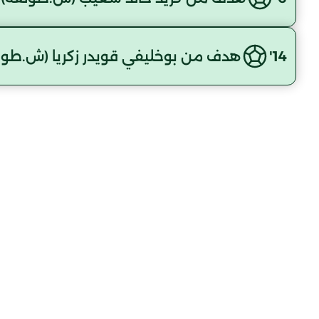
14'
هدف من بوخليفي قويدر زكريا (ش.طول