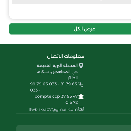
0
0
0
شباب أورلال
عرض الكل
معلومات الاتصال
المحطة البرية القديمة
حي المجاهدين، بسكرة،
الجزائر.
99 79 65 033 - 81 79 65
033 -
compte ccp 37 93 47
Clé 72
lfwbiskra07@gmail.com