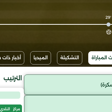
'29
 المباراة
التشكيلة
الميديا
أخبار ذات 
الترتيب
كرة)
مركز
النادي