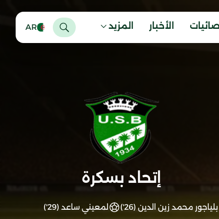
صائيات
الأخبار
المزيد
AR
إتحاد بسكرة
بلياجور محمد زين الدين (26')
لمعيني ساعد (29')