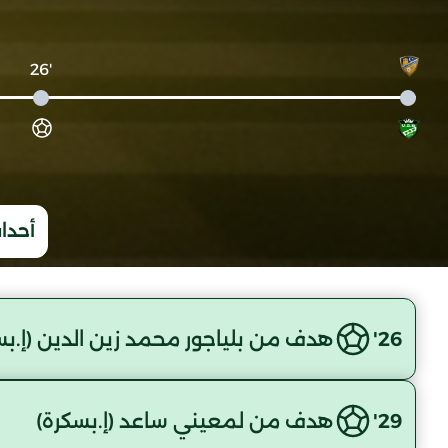
'26
أحداث
26'
هدف من بلياجور محمد زين الدين (إ.بس
29'
هدف من لمعيني ساعد (إ.بسكرة)