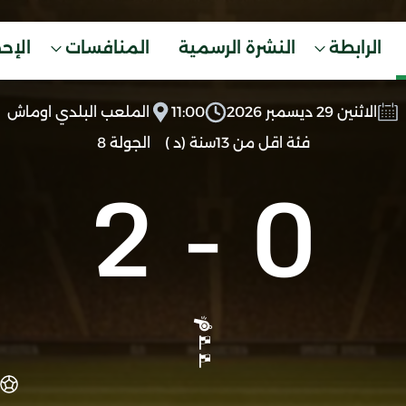
الرابطة
النشرة الرسمية
المنافسات
الإح
الاثنين 29 ديسمبر 2026
11:00
الملعب البلدي اوماش
فئة اقل من 13سنة (د )
الجولة 8
2
-
0