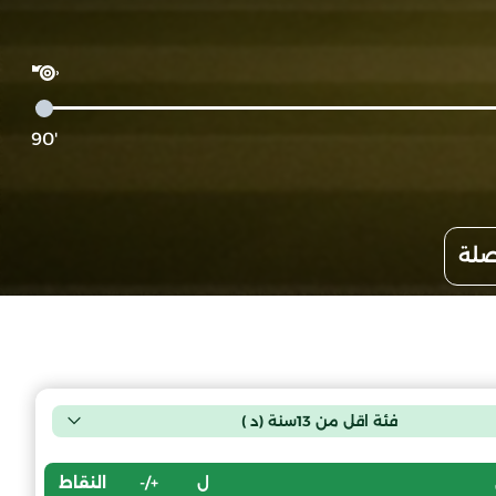
'90
صلة
فئة اقل من 13سنة (د )
ل
+/-
النقاط