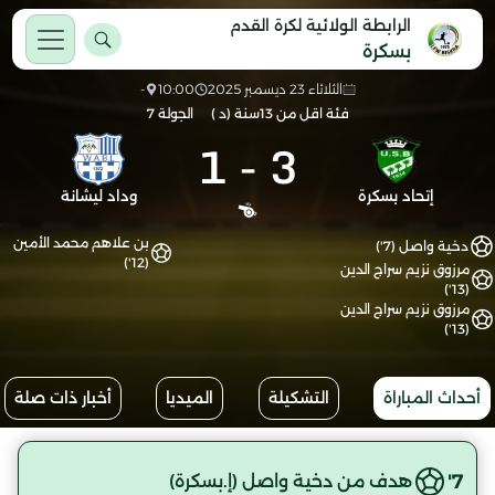
الرابطة الولائية لكرة القدم
بسكرة
الثلاثاء 23 ديسمبر 2025
10:00
-
فئة اقل من 13سنة (د )
الجولة 7
1
-
3
إتحاد بسكرة
وداد ليشانة
بن علاهم محمد الأمين
دخية واصل (7')
(12')
مرزوق نزيم سراج الدين
(13')
مرزوق نزيم سراج الدين
(13')
أحداث المباراة
التشكيلة
الميديا
أخبار ذات صلة
7'
هدف من دخية واصل (إ.بسكرة)