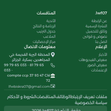
lwf07.
المنافسات
عن الرابطة
الأندية
النشرة الرسمية
الرزنامة و النتائج
وثائق للتحميل
جدول الترتيب
نصوص و قوانين
الملاعب
اتصل بنا
مركز الإحصائيات
الإعلام
معلومات الاتصال
الأخبار
المحطة البرية القديمة حي
معرض الفيديوهات
المجاهدين، بسكرة، الجزائر.
معرض الصور
99 79 65 033 - 81 79 65
الإعتمادات
033 -
compte ccp 37 93 47 Clé
72
lfwbiskra07@gmail.com
ملفات تعريف الإرتباط
الوظائف
المناقصات
الشروط و الأحكام
سياسة الخصوصية
حقوق النشر (c) 2026 lwf07..