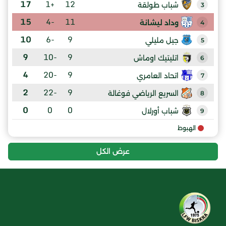
17
+1
12
شباب طولقة
3
15
-4
11
وداد ليشانة
4
10
-6
9
جيل مليلي
5
9
-10
9
اتليتيك اوماش
6
4
-20
9
اتحاد العامري
7
2
-22
9
السريع الرياضي فوغالة
8
0
0
0
شباب أورلال
9
الهبوط
عرض الكل