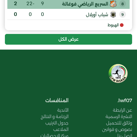
2
-22
9
السريع الرياضي فوغالة
8
0
0
0
شباب أورلال
9
الهبوط
عرض الكل
lwf07.
المنافسات
عن الرابطة
الأندية
النشرة الرسمية
الرزنامة و النتائج
وثائق للتحميل
جدول الترتيب
نصوص و قوانين
الملاعب
اتصل بنا
مركز الإحصائيات