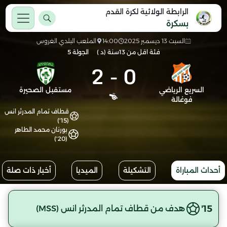
الرابطة الولائية لكرة القدم
بسكرة
السبت 13 ديسمبر 2025
14:00
الملعب البلدي الغروس
فئة اقل من 13سنة (د )
الجولة 5
2
-
0
السريع الرياضي
مستقبل الصحيرة
فوغالة
قطاف تمام المدرثر انس
(15')
بورنان محمد الطاهر
(20')
أحداث المباراة
التشكيلة
الميديا
أخبار ذات صلة
15'
هدف من قطاف تمام المدرثر انس (MSS)