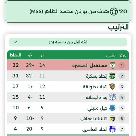
20'
هدف من بورنان محمد الطاهر (MSS)
الترتيب
فئة اقل من 13سنة (د )
ل
+/-
النقاط
مركز
النادي
32
+29
14
مستقبل الصحيرة
1
31
+32
11
إتحاد بسكرة
2
17
+1
12
شباب طولقة
3
15
-4
11
وداد ليشانة
4
10
-6
9
جيل مليلي
5
9
-10
9
اتليتيك اوماش
6
4
-20
9
اتحاد العامري
7